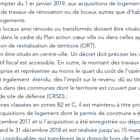
 compter du 1 er janvier 2019, aux acquisitions de logement
et de travaux de rénovation ou de locaux autres que d’hab
logements. 
 locaux ainsi rénovés ou transformés doivent être situé
ns le cadre du Plan action cœur ville ou dans celles a
n de revitalisation de territoire (ORT).
t être situés en centre-ville. Un décret doit préciser les v
tif fiscal est accessible. En outre, le montant des travaux
prise et représenter au moins le quart du coût de l’opéra
st également  étendu, dès l’impôt sur le revenu  dû au tit
s dans des communes dont le territoire est couvert par 
e site de défense (CRSD) ;  
s classées en zones B2 et C, il est maintenu à titre pro
cquisitions de logement dont le permis de construire a 
cembre 2017 et si l’acquisition a été enregistrée ou dép
tard le 31 décembre 2018 et est réalisée jusqu’au 15 mars
x contribuables qui transfèrent leur domicile hors de Fra