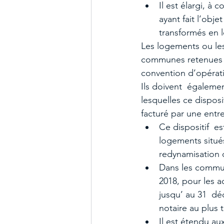
Il est élargi, à
ayant fait l’obj
transformés en 
Les logements ou les
communes retenues da
convention d’opératio
Ils doivent  égalemen
lesquelles ce disposi
facturé par une entre
Ce dispositif  e
logements situé
redynamisation d
Dans les commune
2018, pour les a
jusqu’ au 31  dé
notaire au plus 
Il est étendu au