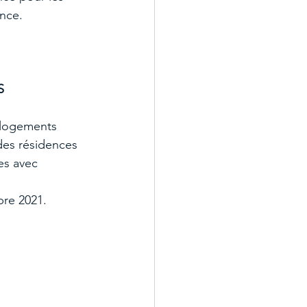
nce. 
S
 logements 
des résidences 
es avec 
bre 2021.