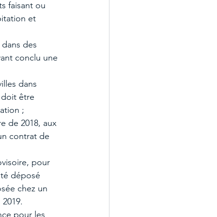
s faisant ou 
itation et 
s dans des 
yant conclu une 
illes dans 
 doit être 
tion ; 
re de 2018, aux 
un contrat de 
visoire, pour 
été déposé 
osée chez un 
 2019.  
nce pour les 