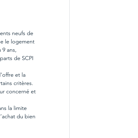
ments neufs de 
ue le logement 
 9 ans, 
parts de SCPI 
offre et la 
ins critères. 
eur concerné et 
s la limite 
d’achat du bien 