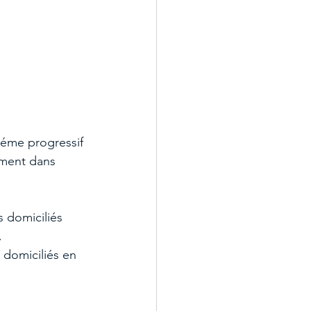
réme progressif 
ement dans 
s domiciliés 
.
 domiciliés en 