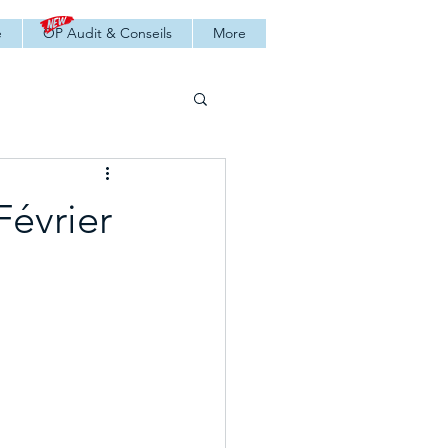
é
OP Audit & Conseils
More
Février