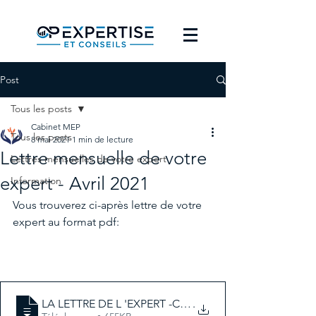
Post
Tous les posts
Cabinet MEP
Tous les posts
8 mai 2021
1 min de lecture
Lettre mensuelle de votre
Lettres mensuelles de votre expert
expert - Avril 2021
Information
Vous trouverez ci-après lettre de votre 
expert au format pdf:
LA LETTRE DE L 'EXPERT -COMPTABLE-AVRIL
.