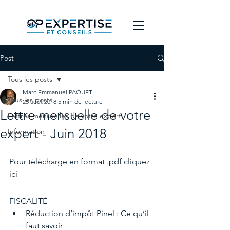
Post
Tous les posts
Marc Emmanuel PAQUET
Tous les posts
25 août 2018
5 min de lecture
Lettre mensuelle de votre
Lettres mensuelles de votre expert
expert - Juin 2018
Information
Pour télécharge en format .pdf cliquez 
ici
FISCALITÉ 
Réduction d’impôt Pinel : Ce qu’il 
faut savoir  