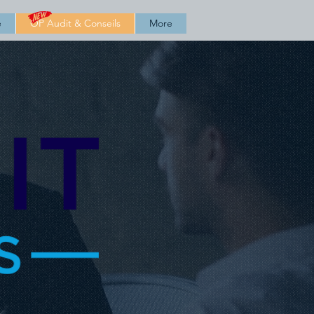
é
OP Audit & Conseils
More