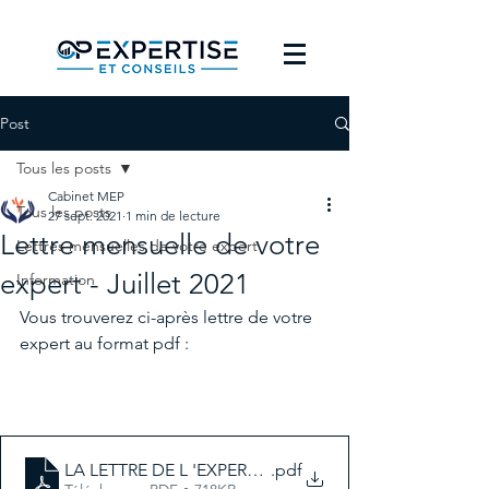
Post
Tous les posts
Cabinet MEP
Tous les posts
27 sept. 2021
1 min de lecture
Lettre mensuelle de votre
Lettres mensuelles de votre expert
expert - Juillet 2021
Information
Vous trouverez ci-après lettre de votre 
expert au format pdf :
.pdf